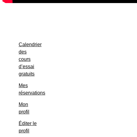
Calendrier
des
cours
d’essai
gratuits
Mes
réservations
Mon
profil
Éditer le
profil