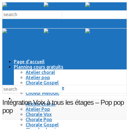
Page d’accueil
Planning cours gratuits
Atelier choral
Atelier pop
Chorale Gospel
Chorale Classique
Choeur Melodic
Espace Membres
Intégration Voix à tous les étages – Pop pop
Atelier choral
Atelier Pop
pop
Chorale Vox
Chorale Pop
Chorale Gospel