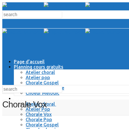
Page d’accueil
Planning cours gratuits
Atelier choral
Atelier pop
Chorale Gospel
Chorale Classique
Choeur Melodic
Espace Membres
Chorale Vox
Atelier choral
Atelier Pop
Chorale Vox
Chorale Pop
Chorale Gospel