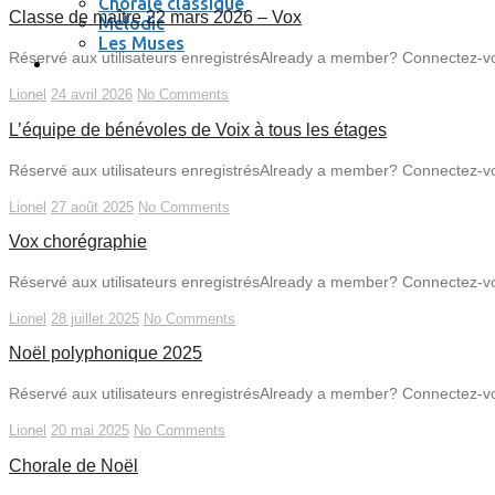
Chorale classique
Classe de maître 22 mars 2026 – Vox
Melodic
Les Muses
Réservé aux utilisateurs enregistrésAlready a member? Connectez-vo
Se connecter / se déconnecter
Lionel
24 avril 2026
No Comments
L’équipe de bénévoles de Voix à tous les étages
Réservé aux utilisateurs enregistrésAlready a member? Connectez-vo
Lionel
27 août 2025
No Comments
Vox chorégraphie
Réservé aux utilisateurs enregistrésAlready a member? Connectez-vo
Lionel
28 juillet 2025
No Comments
Noël polyphonique 2025
Réservé aux utilisateurs enregistrésAlready a member? Connectez-vo
Lionel
20 mai 2025
No Comments
Chorale de Noël