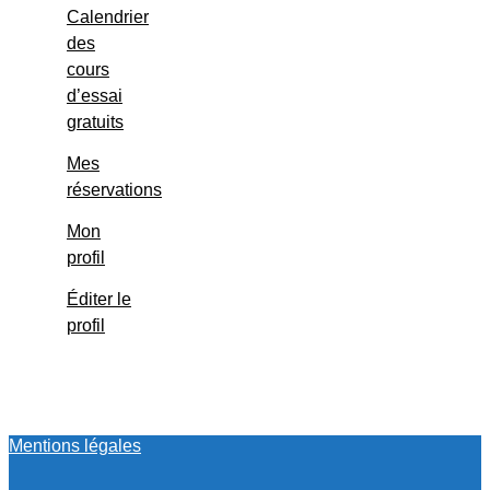
Calendrier
des
cours
d’essai
gratuits
Mes
réservations
Mon
profil
Éditer le
profil
Mentions légales