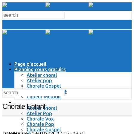
Page d’accueil
Planning cours gratuits
Atelier choral
Atelier pop
Chorale Gospel
Chorale Classique
Choeur Melodic
Espace Membres
Chorale Enfant
Atelier choral
Atelier Pop
Chorale Vox
Chorale Pop
Chorale Gospel
Date/Heure :
08/01/2026
17:15 - 18:15