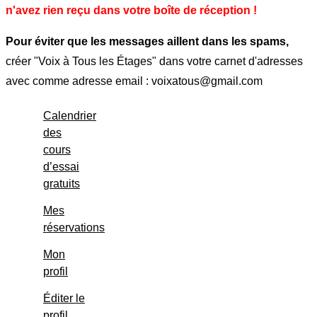
n'avez rien reçu dans votre boîte de réception !
Pour éviter que les messages aillent dans les spams,
créer "Voix à Tous les Étages" dans votre carnet d'adresses
avec comme adresse email : voixatous@gmail.com
Calendrier
des
cours
d’essai
gratuits
Mes
réservations
Mon
profil
Éditer le
profil