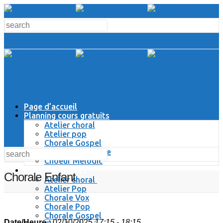
Page d’accueil
Planning cours gratuits
Atelier choral
Atelier pop
Chorale Gospel
Chorale Classique
Choeur Melodic
Espace Membres
Chorale Enfant
Atelier choral
Atelier Pop
Chorale Vox
Chorale Pop
Chorale Gospel
Date/Heure :
02/10/2025
17:15 - 18:15