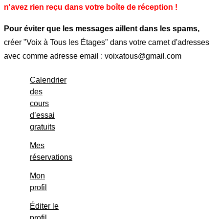
n'avez rien reçu dans votre boîte de réception !
Pour éviter que les messages aillent dans les spams,
créer "Voix à Tous les Étages" dans votre carnet d'adresses
avec comme adresse email : voixatous@gmail.com
Calendrier
des
cours
d’essai
gratuits
Mes
réservations
Mon
profil
Éditer le
profil