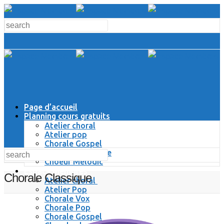
Page d’accueil
Planning cours gratuits
Atelier choral
Atelier pop
Chorale Gospel
Chorale Classique
Choeur Melodic
Espace Membres
Chorale Classique
Atelier choral
Atelier Pop
Chorale Vox
Chorale Pop
Chorale Gospel